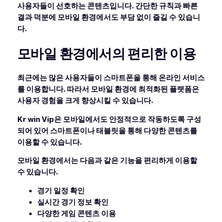
사용자들이 선호하는 콘텐츠입니다. 간단한 규칙과 빠른
결과 덕분에 모바일 환경에서도 부담 없이 즐길 수 있습니
다.
모바일 환경에서의 편리한 이용
최근에는 많은 사용자들이 스마트폰을 통해 온라인 서비스
를 이용합니다. 따라서 모바일 환경에 최적화된 플랫폼은
사용자 경험을 크게 향상시킬 수 있습니다.
Kr win Vip은 모바일에서도 안정적으로 작동하도록 구성
되어 있어 스마트폰이나 태블릿을 통해 다양한 콘텐츠를
이용할 수 있습니다.
모바일 환경에서는 다음과 같은 기능을 편리하게 이용할
수 있습니다.
경기 일정 확인
실시간 경기 정보 확인
다양한 게임 콘텐츠 이용