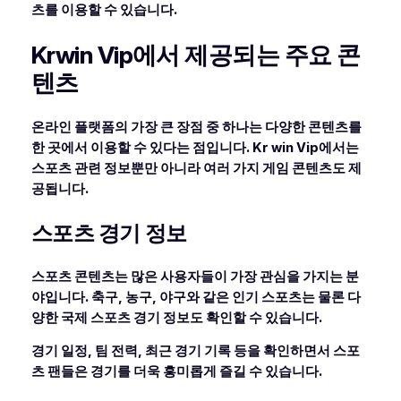
츠를 이용할 수 있습니다.
Krwin Vip에서 제공되는 주요 콘
텐츠
온라인 플랫폼의 가장 큰 장점 중 하나는 다양한 콘텐츠를
한 곳에서 이용할 수 있다는 점입니다. Kr win Vip에서는
스포츠 관련 정보뿐만 아니라 여러 가지 게임 콘텐츠도 제
공됩니다.
스포츠 경기 정보
스포츠 콘텐츠는 많은 사용자들이 가장 관심을 가지는 분
야입니다. 축구, 농구, 야구와 같은 인기 스포츠는 물론 다
양한 국제 스포츠 경기 정보도 확인할 수 있습니다.
경기 일정, 팀 전력, 최근 경기 기록 등을 확인하면서 스포
츠 팬들은 경기를 더욱 흥미롭게 즐길 수 있습니다.