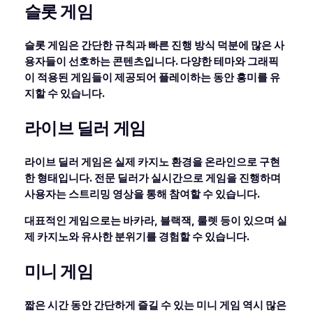
슬롯 게임
슬롯 게임은 간단한 규칙과 빠른 진행 방식 덕분에 많은 사
용자들이 선호하는 콘텐츠입니다. 다양한 테마와 그래픽
이 적용된 게임들이 제공되어 플레이하는 동안 흥미를 유
지할 수 있습니다.
라이브 딜러 게임
라이브 딜러 게임은 실제 카지노 환경을 온라인으로 구현
한 형태입니다. 전문 딜러가 실시간으로 게임을 진행하며
사용자는 스트리밍 영상을 통해 참여할 수 있습니다.
대표적인 게임으로는 바카라, 블랙잭, 룰렛 등이 있으며 실
제 카지노와 유사한 분위기를 경험할 수 있습니다.
미니 게임
짧은 시간 동안 간단하게 즐길 수 있는 미니 게임 역시 많은