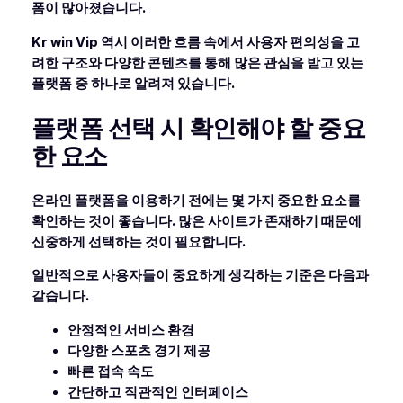
폼이 많아졌습니다.
Kr win Vip 역시 이러한 흐름 속에서 사용자 편의성을 고
려한 구조와 다양한 콘텐츠를 통해 많은 관심을 받고 있는
플랫폼 중 하나로 알려져 있습니다.
플랫폼 선택 시 확인해야 할 중요
한 요소
온라인 플랫폼을 이용하기 전에는 몇 가지 중요한 요소를
확인하는 것이 좋습니다. 많은 사이트가 존재하기 때문에
신중하게 선택하는 것이 필요합니다.
일반적으로 사용자들이 중요하게 생각하는 기준은 다음과
같습니다.
안정적인 서비스 환경
다양한 스포츠 경기 제공
빠른 접속 속도
간단하고 직관적인 인터페이스