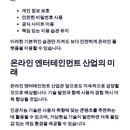
개인 정보 보호
안전한 비밀번호 사용
공식 사이트 이용
책임 있는 이용 습관 유지
이러한 기본적인 습관만 지켜도 보다 안전하게 온라인 플
랫폼을 이용할 수 있습니다.
온라인 엔터테인먼트 산업의 미
래
온라인 엔터테인먼트 산업은 앞으로도 지속적으로 성장할
것으로 예상됩니다. 기술 발전과 함께 사용자 경험 역시 더
욱 향상될 것입니다.
인공지능 기술은 사용자 취향에 맞는 콘텐츠를 추천하는
데 활용될 수 있으며, 가상현실 기술이 발전하면 더욱 몰입
감 있는 게임 환경을 제공할 수 있습니다.