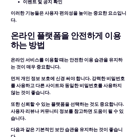
이벤트 및 공지 확인
이러한 기능들은 사용자 편의성을 높이는 중요한 요소입니
다.
온라인 플랫폼을 안전하게 이용
하는 방법
온라인 서비스를 이용할 때는 안전한 이용 습관을 유지하
는 것이 매우 중요합니다.
먼저 개인 정보 보호에 신경 써야 합니다. 강력한 비밀번호
를 사용하고 다른 사이트와 동일한 비밀번호를 사용하지
않는 것이 좋습니다.
또한 신뢰할 수 있는 플랫폼을 선택하는 것도 중요합니다.
사용자 리뷰나 커뮤니티 정보를 참고하면 도움이 될 수 있
습니다.
다음과 같은 기본적인 보안 습관을 유지하는 것이 좋습니
다.