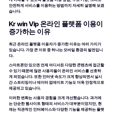
안전하게 서비스를 이용하는 방법까지 자세히 설명해 보겠
습니다.
Kr win Vip 온라인 플랫폼 이용이
증가하는 이유
최근 온라인 플랫폼 이용자가 증가한 이유는 여러 가지가
있습니다. 가장 큰 이유 중 하나는 모바일 환경의 발전입니
다.
스마트폰만 있으면 언제 어디서든 다양한 콘텐츠에 접근할
수 있기 때문에 많은 사용자들이 온라인 서비스를 선호하
게 되었습니다. 또한 인터넷 속도가 크게 향상되면서 실시
간 스트리밍이나 데이터 업데이트 기능도 더욱 안정적으로
제공되고 있습니다.
이러한 변화는 사용자 경험을 크게 개선했습니다. 과거에
는 단순한 웹사이트 형태의 서비스가 대부분이었지만, 현
재는 직관적인 인터페이스와 다양한 기능을 제공하는 플랫